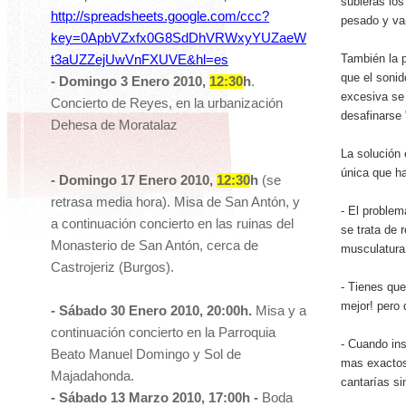
subieras los
http://spreadsheets.google.com/ccc?
pesado y vam
key=0ApbVZxfx0G8SdDhVRWxyYUZaeW
También la p
t3aUZZejUwVnFXUVE&hl=es
que el sonid
- Domingo 3 Enero 2010,
12:30
h
.
excesiva se 
Concierto de Reyes, en la urbanización
desafinarse 
Dehesa de Moratalaz
La solución 
única que h
- Domingo 17 Enero 2010,
12:30
h
(se
retrasa media hora). Misa de San Antón, y
-
El problem
a continuación concierto en las ruinas del
se trata de 
Monasterio de San Antón, cerca de
musculatura 
Castrojeriz (Burgos).
- Tienes que
mejor! pero
- Sábado 30 Enero 2010, 20:00h.
Misa y a
continuación concierto en
la Parroquia
-
Cuando ins
Beato
Manuel
Domingo y Sol de
mas exactos,
Majadahonda.
cantarías si
- Sábado 13 Marzo 2010, 17:00h -
Boda