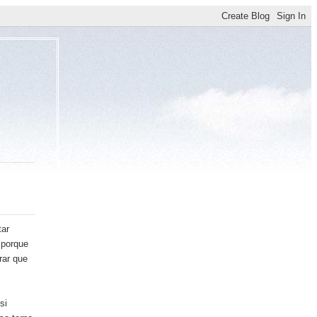
tar
 porque
grar que
si