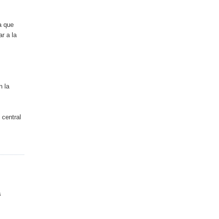
a que
r a la
n la
 central
s
e
.