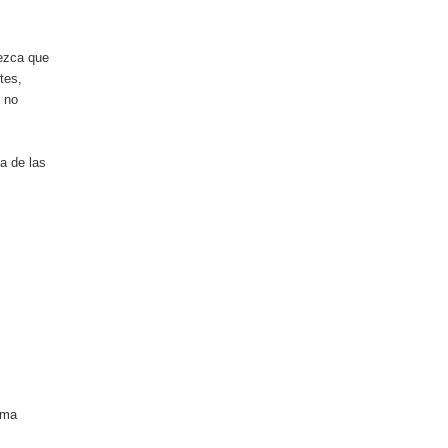
rezca que
tes,
, no
a de las
sma