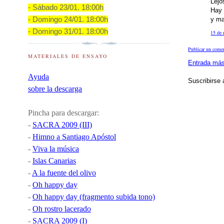
Lejo
- Sábado 23/01. 18:00h
Hay 
y ma
- Domingo 24/01. 18:00h
- Domingo 31/01. 18:00h
15 de 
Publicar un come
MATERIALES DE ENSAYO
Entrada más
Ayuda
Suscribirse
sobre la descarga
Pincha para descargar:
-
SACRA 2009 (III)
-
Himno a Santiago Apóstol
-
Viva la música
-
Islas Canarias
-
A la fuente del olivo
-
Oh happy day
-
Oh happy day (fragmento subida tono)
-
Oh rostro lacerado
-
SACRA 2009 (I)