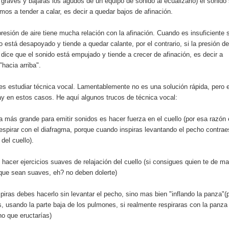
 graves y bajaras los agudos de un equipo de sonido al ecualizarlo) el sonido
os a tender a calar, es decir a quedar bajos de afinación.
resión de aire tiene mucha relación con la afinación. Cuando es insuficiente 
o está desapoyado y tiende a quedar calante, por el contrario, si la presión de
dice que el sonido está empujado y tiende a crecer de afinación, es decir a
"hacia arriba".
es estudiar técnica vocal. Lamentablemente no es una solución rápida, pero e
ay en estos casos. He aquí algunos trucos de técnica vocal:
a más grande para emitir sonidos es hacer fuerza en el cuello (por esa razón
respirar con el diafragma, porque cuando inspiras levantando el pecho contrae
del cuello).
 hacer ejercicios suaves de relajación del cuello (si consigues quien te de m
 que sean suaves, eh? no deben dolerte)
piras debes hacerlo sin levantar el pecho, sino mas bien "inflando la panza"(
 usando la parte baja de los pulmones, si realmente respiraras con la panza
no que eructarías)