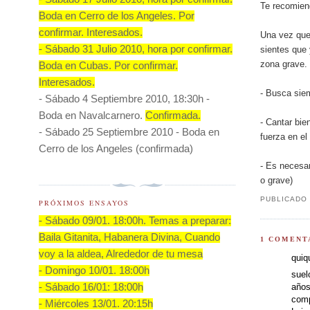
Te recomiend
Boda en Cerro de los Angeles. Por
confirmar. Interesados.
Una vez que
- Sábado 31 Julio 2010, hora por confirmar.
sientes que 
zona grave.
Boda en Cubas. Por confirmar.
Interesados.
- Busca sie
- Sábado 4 Septiembre 2010, 18:30h -
Boda en Navalcarnero.
Confirmada.
- Cantar bie
- Sábado 25 Septiembre 2010 - Boda en
fuerza en el 
Cerro de los Angeles (confirmada)
- Es necesar
o grave)
PUBLICADO
PRÓXIMOS ENSAYOS
- Sábado 09/01. 18:00h.
Temas a preparar:
Baila Gitanita, Habanera Divina, Cuando
1 COMENT
voy a la aldea, Alrededor de tu mesa
quiq
- Domingo 10/01. 18:00h
suel
años
- Sábado 16/01: 18:00h
comp
- Miércoles 13/01. 20:15h