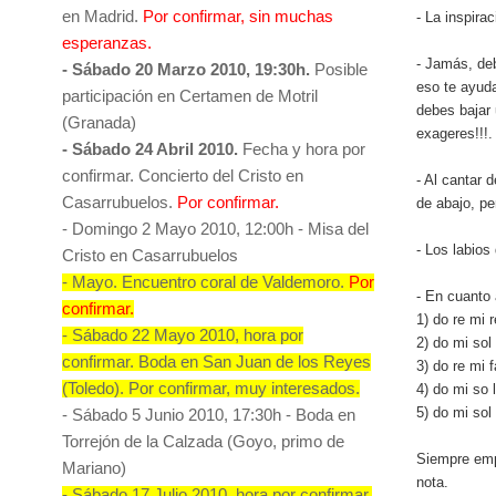
en Madrid.
Por confirmar, sin muchas
- La inspira
esperanzas.
- Jamás, de
- Sábado 20 Marzo 2010, 19:30h.
Posible
eso te ayuda
participación en Certamen de Motril
debes bajar 
(Granada)
exageres!!!.
- Sábado 24 Abril 2010.
Fecha y hora por
confirmar. Concierto del Cristo en
- Al cantar 
Casarrubuelos.
Por confirmar.
de abajo, pe
- Domingo 2 Mayo 2010, 12:00h - Misa del
- Los labio
Cristo en Casarrubuelos
- Mayo. Encuentro coral de Valdemoro.
Por
- En cuanto 
confirmar.
1) do re mi 
- Sábado 22 Mayo 2010, hora por
2) do mi sol
confirmar. Boda en San Juan de los Reyes
3) do re mi 
(Toledo). Por confirmar, muy interesados.
4) do mi so 
5) do mi sol
- Sábado 5 Junio 2010, 17:30h - Boda en
Torrejón de la Calzada (Goyo, primo de
Siempre emp
Mariano)
nota.
- Sábado 17 Julio 2010, hora por confirmar.