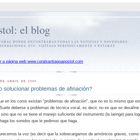
tol: el blog
 CORAL DONDE ENCONTRARAS TODAS LAS NOTICIAS Y NOVEDADES:
MENDACIONES, ETC. VISÍTALO PERIÓDICAMENTE Y ESTARÁS
r a página web www.coralsantiagoapostol.com
 DE ABRIL DE 2009
 solucionar problemas de afinación?
ue en los coros existan "problemas de afinación", que no es lo mismo que es
Suele deberse a problemas de técnica vocal, es decir, no es que se desafine
o, sino que no se tiene el manejo suficiente del instrumento (la laringe) para lo
haga los sonidos que le pedimos que haga.
recemos la voz (es decir que la sobrecargamos de armónicos graves, como 