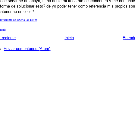
s de servirme de apoyo, si no doble mi línea me desconcentra y me confunde
forma de solucionar esto? de yo poder tener como referencia mis propios so
ntenerme en ellos?
noviembre de 2009 a las 18:40
ntario
 reciente
Inicio
Entrad
 a:
Enviar comentarios (Atom)