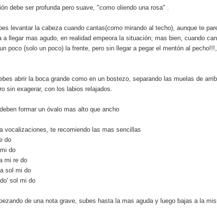
ción debe ser profunda pero suave, "como oliendo una rosa" .
bes levantar la cabeza cuando cantas(como mirando al techo), aunque te pa
 a llegar mas agudo, en realidad empeora la situación; mas bien, cuando can
un poco (solo un poco) la frente, pero sin llegar a pegar el mentón al pecho!!!
debes abrir la boca grande como en un bostezo, separando las muelas de arrib
ro sin exagerar, con los labios relajados.
s deben formar un óvalo mas alto que ancho
a vocalizaciones, te recomiendo las mas sencillas
re do
 mi do
fa mi re do
la sol mi do
 do' sol mi do
ezando de una nota grave, subes hasta la mas aguda y luego bajas a la mi