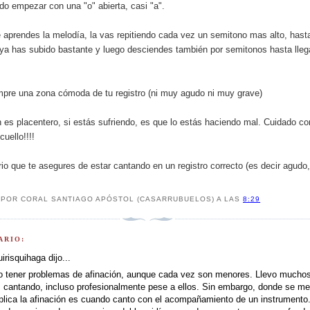
o empezar con una "o" abierta, casi "a".
 aprendes la melodía, la vas repitiendo cada vez un semitono mas alto, hast
ya has subido bastante y luego desciendes también por semitonos hasta llega
mpre una zona cómoda de tu registro (ni muy agudo ni muy grave)
n es placentero, si estás sufriendo, es que lo estás haciendo mal. Cuidado co
cuello!!!!
io que te asegures de estar cantando en un registro correcto (es decir agudo,
 POR
CORAL SANTIAGO APÓSTOL (CASARRUBUELOS)
A LAS
8:29
ARIO:
uirisquihaga dijo...
o tener problemas de afinación, aunque cada vez son menores. Llevo mucho
 cantando, incluso profesionalmente pese a ellos. Sin embargo, donde se m
lica la afinación es cuando canto con el acompañamiento de un instrumento