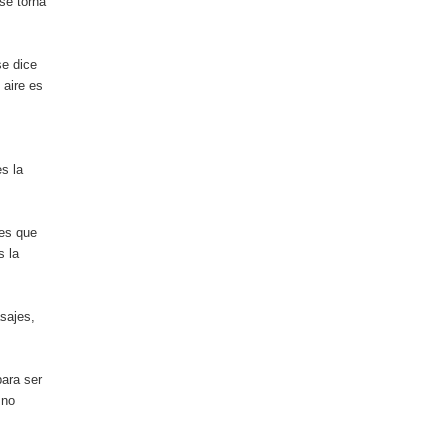
 se torna
se dice
 aire es
s la
 es que
s la
asajes,
para ser
 no