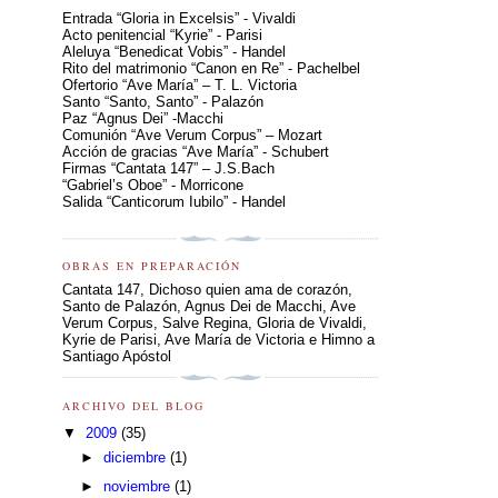
Entrada “Gloria in Excelsis” - Vivaldi
Acto penitencial “Kyrie” - Parisi
Aleluya “Benedicat Vobis” - Handel
Rito del matrimonio “Canon en Re” - Pachelbel
Ofertorio “Ave María” – T. L. Victoria
Santo “Santo, Santo” - Palazón
Paz “Agnus Dei” -Macchi
Comunión “Ave Verum Corpus” – Mozart
Acción de gracias “Ave María” - Schubert
Firmas “Cantata 147” – J.S.Bach
“Gabriel’s Oboe” - Morricone
Salida “Canticorum Iubilo” - Handel
OBRAS EN PREPARACIÓN
Cantata 147, Dichoso quien ama de corazón,
Santo de Palazón, Agnus Dei de Macchi, Ave
Verum Corpus, Salve Regina, Gloria de Vivaldi,
Kyrie de Parisi, Ave María de Victoria e Himno a
Santiago Apóstol
ARCHIVO DEL BLOG
▼
2009
(35)
►
diciembre
(1)
►
noviembre
(1)