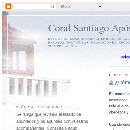
Coral Santiago Após
ESTE ES UN ESPACIO PARA MIEMBROS DE LA
ENSAYOS, PARTITURAS, GRABACIONES, RECO
SIEMPRE AL DÍA.
Volve
LUNES, 20
¿Cómo
Es normal q
desafinado. 
falle el oíd
PRÓXIMAS ACTUACIONES
obedezca y 
Se ruega que reviséis el listado de
apuntados y os apuntéis con vuestros
C
uando oscu
acompañantes.
Consúltalo aqui: